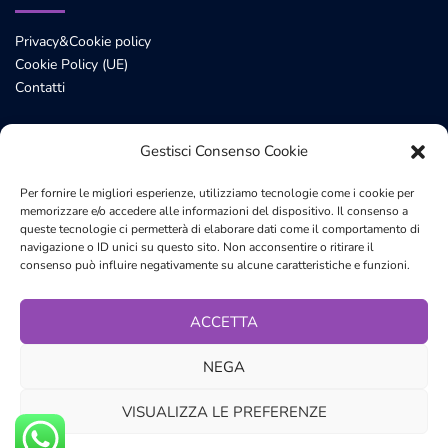
Privacy&Cookie policy
Cookie Policy (UE)
Contatti
Gestisci Consenso Cookie
Contatti
Per fornire le migliori esperienze, utilizziamo tecnologie come i cookie per
memorizzare e/o accedere alle informazioni del dispositivo. Il consenso a
bit
fix
di Paolo Licen
queste tecnologie ci permetterà di elaborare dati come il comportamento di
eMail: info@bitfix.it
navigazione o ID unici su questo sito. Non acconsentire o ritirare il
mobile: +39 328 8497723
consenso può influire negativamente su alcune caratteristiche e funzioni.
ACCETTA
NEGA
VISUALIZZA LE PREFERENZE
© 2026 BitFix