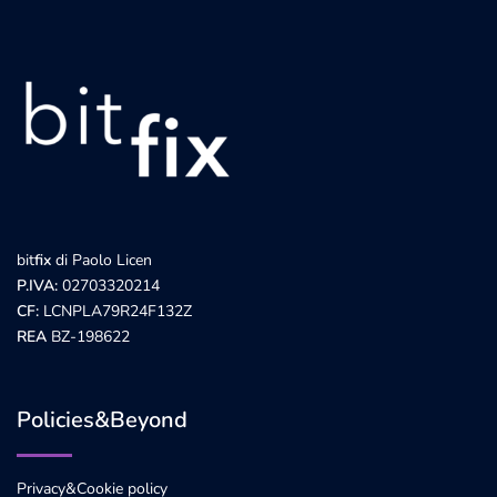
bit
fix
di Paolo Licen
P.IVA:
02703320214
CF:
LCNPLA79R24F132Z
REA
BZ-198622
Policies&Beyond
Privacy&Cookie policy