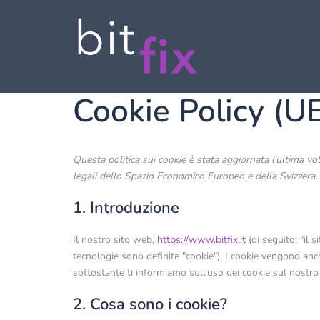
Vai
al
contenuto
Cookie Policy (U
Questa politica sui cookie è stata aggiornata l'ultima vol
legali dello Spazio Economico Europeo e della Svizzera.
1. Introduzione
Il nostro sito web,
https://www.bitfix.it
(di seguito: "il s
tecnologie sono definite "cookie"). I cookie vengono anc
sottostante ti informiamo sull'uso dei cookie sul nostro
2. Cosa sono i cookie?