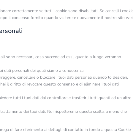
nare correttamente se tutti i cookie sono disabilitati. Se cancelli i cooki
dopo il consenso fornito quando visiterete nuovamente il nostro sito web
personali
sonali sono necessari, cosa succede ad essi, quanto a lungo verranno
tuoi dati personali dei quali siamo a conoscenza.
 correggere, cancellare o bloccare i tuoi dati personali quando lo desideri.
 hai il diritto di revocare questo consenso e di eliminare i tuoi dati
richiedere tutti i tuoi dati dal controllore e trasferirli tutti quanti ad un altro
 al trattamento dei tuoi dati. Noi rispetteremo questa scelta, a meno che
i prega di fare riferimento ai dettagli di contatto in fondo a questa Cookie