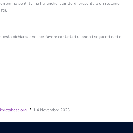
vorremmo sentirti, ma hai anche il diritto di presentare un reclamo
ati).
esta dichiarazione, per favore contattaci usando i seguenti dati di
iedatabase.org
il 4 Novembre 2023.