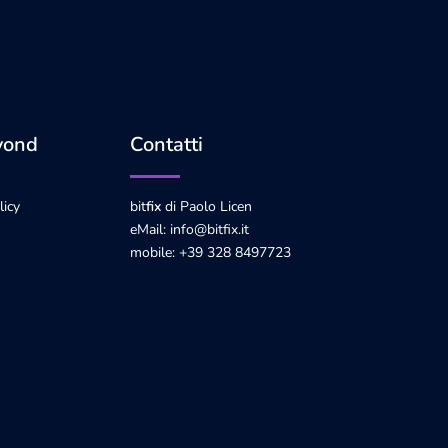
yond
Contatti
licy
bit
fix
di Paolo Licen
eMail: info@bitfix.it
mobile: +39 328 8497723