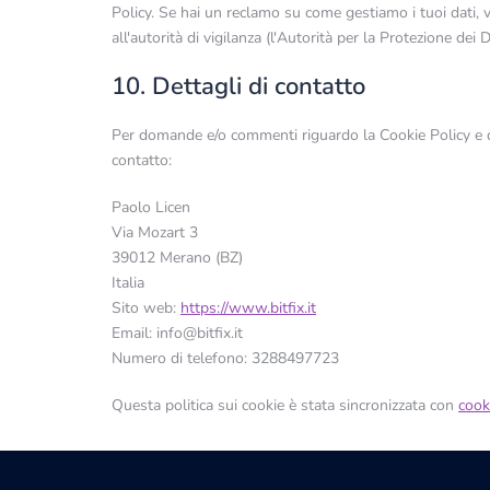
Policy. Se hai un reclamo su come gestiamo i tuoi dati, 
all'autorità di vigilanza (l'Autorità per la Protezione dei D
10. Dettagli di contatto
Per domande e/o commenti riguardo la Cookie Policy e qu
contatto:
Paolo Licen
Via Mozart 3
39012 Merano (BZ)
Italia
Sito web:
https://www.bitfix.it
Email:
ti.xiftib@ofni
Numero di telefono: 3288497723
Questa politica sui cookie è stata sincronizzata con
cook