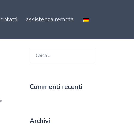
contatti
assistenza remota
Ricerca
per:
Commenti recenti
le
Archivi