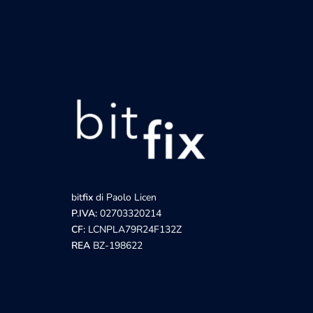
bit
fix
di Paolo Licen
P.IVA:
02703320214
CF:
LCNPLA79R24F132Z
REA
BZ-198622