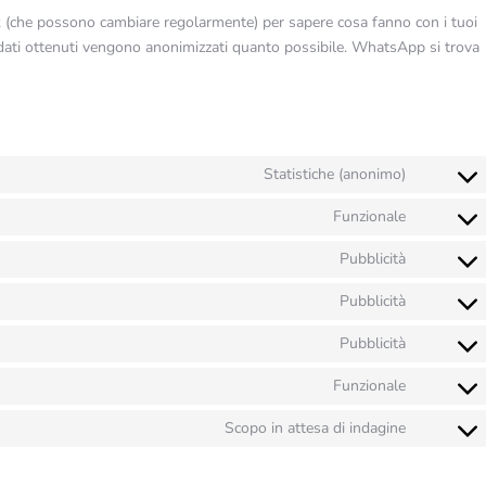
ork (che possono cambiare regolarmente) per sapere cosa fanno con i tuoi
 dati ottenuti vengono anonimizzati quanto possibile. WhatsApp si trova
Statistiche (anonimo)
Consent
to
Funzionale
Consent
service
to
elemento
Pubblicità
Consent
service
to
wordpres
Pubblicità
Consent
service
to
google-
Pubblicità
Consent
service
fonts
to
google-
Funzionale
Consent
service
recaptcha
to
google-
Scopo in attesa di indagine
Consent
service
maps
to
whatsap