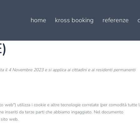
home
kross booking
referenze
E)
ta il 4 Novembre 2023 e si applica ai cittadini e ai residenti permanenti
ito web") utilizza i cookie e altre tecnologie correlate (per comodità tutte 
he inseriti da terze parti che abbiamo ingaggiato. Nel documento
 sito web.