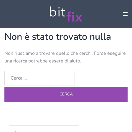
Vai
al
Mos
contenuto
men
Non è stato trovato nulla
Non riusciamo a trovare quello che cerchi. Forse eseguire
una ricerca potrebbe essere di aiuto.
Ricerca
per:
Ricerca