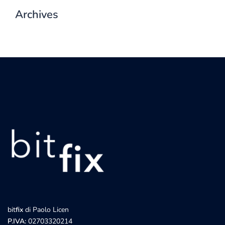
Archives
bit
fix
di Paolo Licen
P.IVA:
02703320214